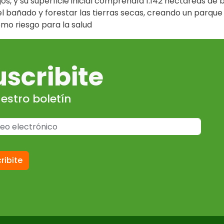
os, y su superficie inicial comprendía 1.142 hectáreas d
l bañado y forestar las tierras secas, creando un parque 
omo riesgo para la salud
uscribite
estro boletín
ribite