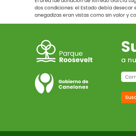
El área fue donación de Alfredo García Lag
dos condiciones: el Estado debía desecar e
anegadizas eran vistas como sin valor y c
S
a nu
Susc