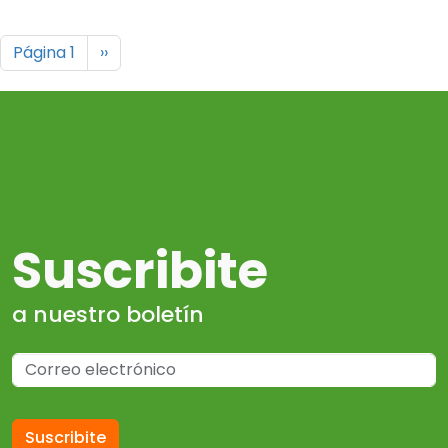
Paginación
Siguiente página
Página 1
››
Suscribite
a nuestro boletín
Suscribite