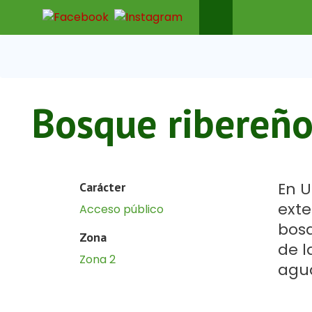
Pasar al contenido principal
Bosque ribereñ
En U
Carácter
exte
Acceso público
bosq
Zona
de l
Zona 2
agu