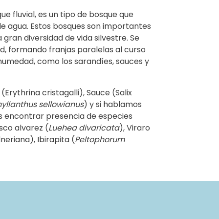
e fluvial, es un tipo de bosque que
 de agua. Estos bosques son importantes
gran diversidad de vida silvestre. Se
 formando franjas paralelas al curso
 humedad, como los sarandíes, sauces y
Erythrina cristagalli), Sauce (Salix
hyllanthus sellowianus
) y si hablamos
s encontrar presencia de especies
isco alvarez (
Luehea divaricata
), Viraro
eriana), Ibirapita (
Peltophorum