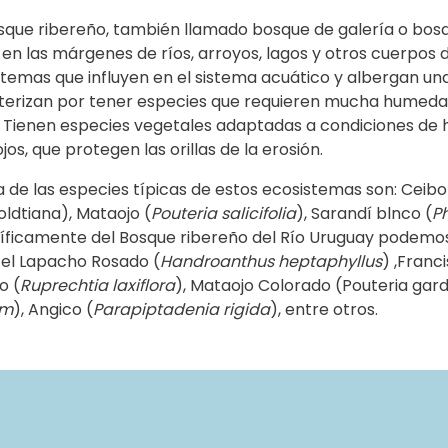
que ribereño, también llamado bosque de galería o bosqu
en las márgenes de ríos, arroyos, lagos y otros cuerpos
temas que influyen en el sistema acuático y albergan una 
terizan por tener especies que requieren mucha humedad,
l. Tienen especies vegetales adaptadas a condiciones de
os, que protegen las orillas de la erosión.
 de las especies típicas de estos ecosistemas son: Ceibo (
ldtiana), Mataojo (
Pouteria salicifolia
), Sarandí blnco (
P
íficamente del Bosque ribereño del Río Uruguay podemo
el Lapacho Rosado (
Handroanthus heptaphyllus
) ,Franc
o (
Ruprechtia laxiflora
), Mataojo Colorado (Pouteria gardn
um
), Angico (
Parapiptadenia rigida
), entre otros.