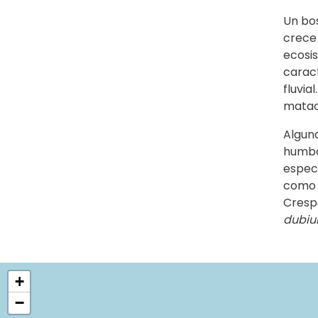
Un bos
crece 
ecosis
carac
fluvia
mataoj
Alguna
humbo
espec
como 
Cresp
dubi
+
−