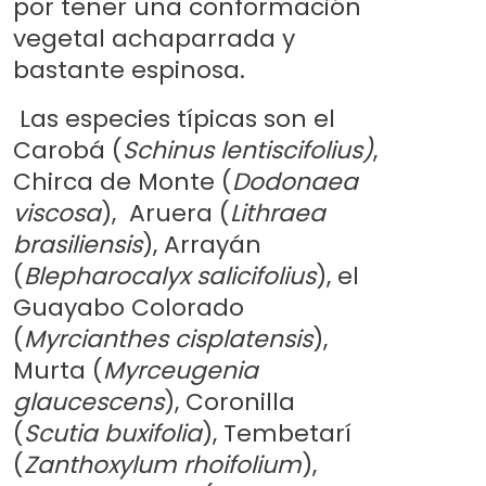
por tener una conformación
vegetal achaparrada y
bastante espinosa.
Las especies típicas son el
Carobá (
Schinus lentiscifolius)
,
Chirca de Monte (
Dodonaea
viscosa
), Aruera (
Lithraea
brasiliensis
), Arrayán
(
Blepharocalyx salicifolius
), el
Guayabo Colorado
(
Myrcianthes cisplatensis
),
Murta (
Myrceugenia
glaucescens
), Coronilla
(
Scutia buxifolia
), Tembetarí
(
Zanthoxylum rhoifolium
),