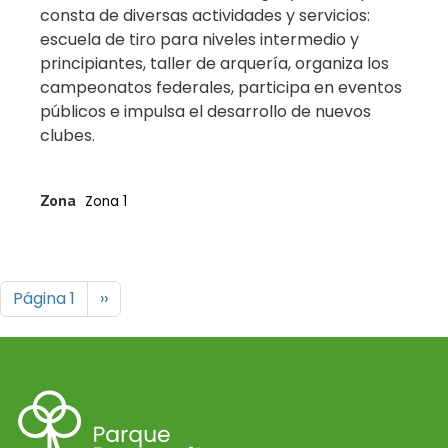
consta de diversas actividades y servicios:
escuela de tiro para niveles intermedio y
principiantes, taller de arquería, organiza los
campeonatos federales, participa en eventos
públicos e impulsa el desarrollo de nuevos
clubes.
Zona
Zona 1
Paginación
Siguiente página
Página 1
››